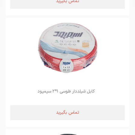
تماس بگیرید
کابل شیلددار طوسی 1*2 سیمپود
تماس بگیرید