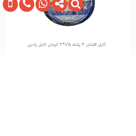
کابل افشان 3 رشته 1/5*3 کرمان کابل رادین
تماس بگیرید