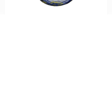
کابل افشان 3 رشته 1/5*3 کرمان کابل رادین
تماس بگیرید