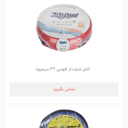
کابل شیلددار طوسی 1*2 سیمپود
تماس بگیرید