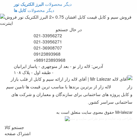
دیگر محصولات
البرز الکتریک نور
دیگر محصولات
کابل ها
در حال جستجو
021-33956272
021-33956271
021-36908707
09123893968
+989123893968
آدرس: لاله زار نو - بعد از منوچهری - پاساژ ایرانیان
- طبقه اول - پلاک ۱۰۸
Mr Lalezar | آقای لاله زار ارائه سیم و کابل از قلب بازار
لاله زار از برترین برندها با مناسب ترین قیمت ها تامین سیم
و کابل پروژه های ساختمانی برای سازندگان و معماران و شرکت های
ساختمانی سراسر کشور.
حقوق معنوی سایت متعلق است به Mr-lalezar
طراحی وب سایت و سئو
جستجو کالا
اشتراک صفحه