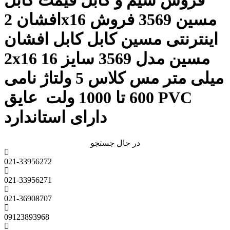
فروش سیم و کابل قیمت کابل
افشان 2x16 مسین 3569 فروش
اینترنتی مسین کابل کابل افشان
2x16 مسین مدل 3569 سایز 16
میلی متر مس کلاس 5 ولتاژ نامی
600 تا 1000 ولت عایق PVC
دارای استاندارد
در حال جستجو
021-33956272
021-33956271
021-36908707
09123893968