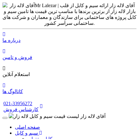
درباره ما
فروش و تامین
استعلام آنلاین
کاتالوگ ها
021-33956272
کارشناس فروش
صفحه اصلی
سیم و کابل
کابل مفتولی