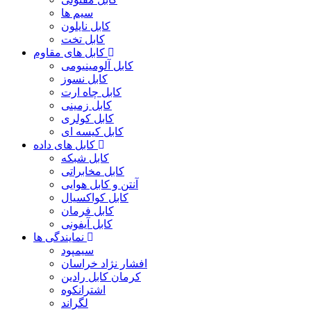
سیم ها
کابل نایلون
کابل تخت
کابل های مقاوم
کابل آلومینیومی
کابل نسوز
کابل چاه ارت
کابل زمینی
کابل کولری
کابل کیسه ای
کابل های داده
کابل شبکه
کابل مخابراتی
آنتن و کابل هوایی
کابل کواکسیال
کابل فرمان
کابل آیفونی
نمایندگی ها
سیمپود
افشار نژاد خراسان
کرمان کابل رادین
اشترانکوه
لگراند