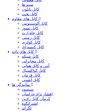
سیم ها
کابل نایلون
کابل تخت
کابل های مقاوم
کابل آلومینیومی
کابل نسوز
کابل چاه ارت
کابل زمینی
کابل کولری
کابل کیسه ای
کابل های داده
کابل شبکه
کابل مخابراتی
آنتن و کابل هوایی
کابل کواکسیال
کابل فرمان
کابل آیفونی
نمایندگی ها
سیمپود
افشار نژاد خراسان
کرمان کابل رادین
اشترانکوه
لگراند