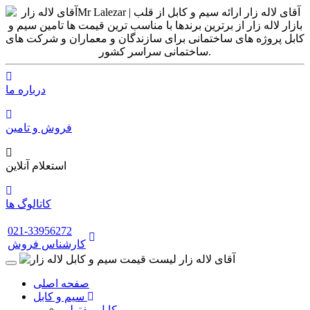
درباره ما
فروش و تامین
استعلام آنلاین
کاتالوگ ها
021-33956272
کارشناس فروش
صفحه اصلی
سیم و کابل
کابل مفتولی