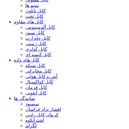
سیم ها
کابل نایلون
کابل تخت
کابل های مقاوم
کابل آلومینیومی
کابل نسوز
کابل چاه ارت
کابل زمینی
کابل کولری
کابل کیسه ای
کابل های داده
کابل شبکه
کابل مخابراتی
آنتن و کابل هوایی
کابل کواکسیال
کابل فرمان
کابل آیفونی
نمایندگی ها
سیمپود
افشار نژاد خراسان
کرمان کابل رادین
اشترانکوه
لگراند