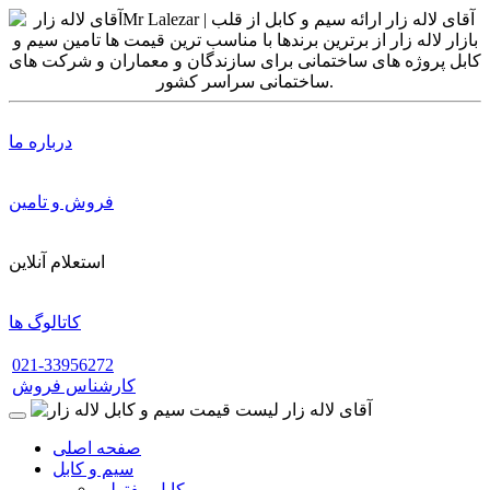
درباره ما
فروش و تامین
استعلام آنلاین
کاتالوگ ها
021-33956272
کارشناس فروش
صفحه اصلی
سیم و کابل
کابل مفتولی