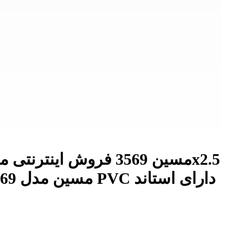
مسین مدل 3569 سایز 2.5 میلی متر مس کلاس 5 ولتاژ نامی 600 تا 1000 ولت عایق PVC دارای استاند