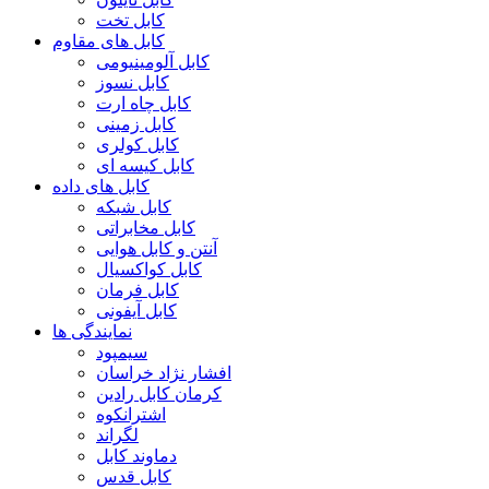
کابل تخت
کابل های مقاوم
کابل آلومینیومی
کابل نسوز
کابل چاه ارت
کابل زمینی
کابل کولری
کابل کیسه ای
کابل های داده
کابل شبکه
کابل مخابراتی
آنتن و کابل هوایی
کابل کواکسیال
کابل فرمان
کابل آیفونی
نمایندگی ها
سیمپود
افشار نژاد خراسان
کرمان کابل رادین
اشترانکوه
لگراند
دماوند کابل
کابل قدس