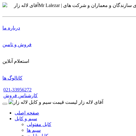
درباره ما
فروش و تامین
استعلام آنلاین
کاتالوگ ها
021-33956272
کارشناس فروش
صفحه اصلی
سیم و کابل
کابل مفتولی
سیم ها
کابل نایلون