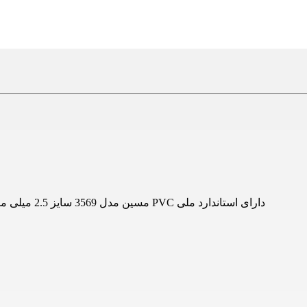
کابل افشان 3x2.5 مسین مدل 3569 سایز 2.5 میلی متر مس کلاس 5 ولتاژ نامی 600 تا 1000 ولت عایق PVC دارای استاندارد ملی