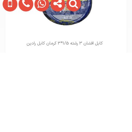
کابل افشان 3 رشته 1/5*3 کرمان کابل رادین
تماس بگیرید