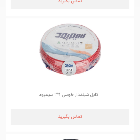
تماس بگیرید
کابل شیلددار طوسی 1*2 سیمپود
تماس بگیرید