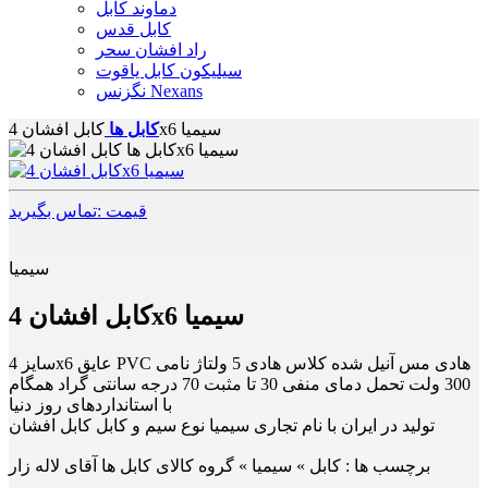
دماوند کابل
کابل قدس
راد افشان سحر
سیلیکون کابل یاقوت
نگزنس Nexans
کابل افشان 4x6 سیمیا
کابل ها
قیمت :تماس بگیرید
سیمیا
کابل افشان 4x6 سیمیا
سایز 4x6 عایق PVC هادی مس آنیل شده کلاس هادی 5 ولتاژ نامی
300 ولت تحمل دمای منفی 30 تا مثبت 70 درجه سانتی گراد همگام
با استانداردهای روز دنیا
تولید در ایران با نام تجاری سیمیا نوع سیم و کابل کابل افشان
برچسب ها :
کابل » سیمیا » گروه کالای کابل ها آقای لاله زار