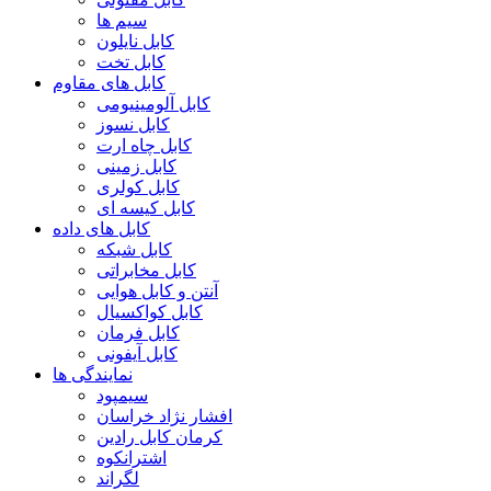
سیم ها
کابل نایلون
کابل تخت
کابل های مقاوم
کابل آلومینیومی
کابل نسوز
کابل چاه ارت
کابل زمینی
کابل کولری
کابل کیسه ای
کابل های داده
کابل شبکه
کابل مخابراتی
آنتن و کابل هوایی
کابل کواکسیال
کابل فرمان
کابل آیفونی
نمایندگی ها
سیمپود
افشار نژاد خراسان
کرمان کابل رادین
اشترانکوه
لگراند