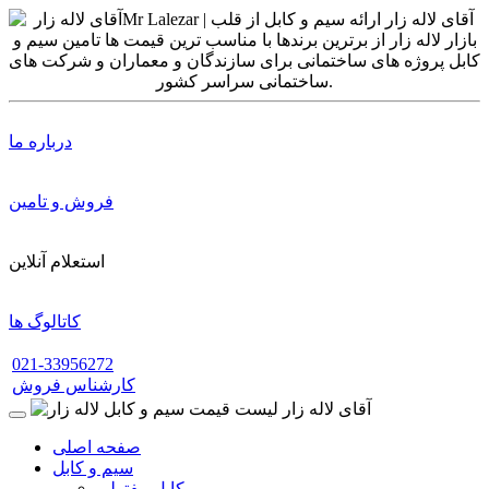
درباره ما
فروش و تامین
استعلام آنلاین
کاتالوگ ها
021-33956272
کارشناس فروش
صفحه اصلی
سیم و کابل
کابل مفتولی