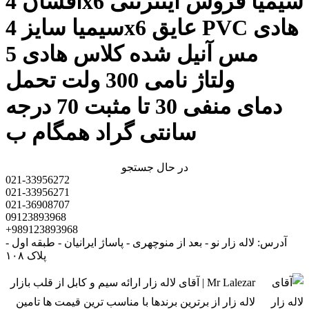
افشان 4x6 سیمیا فروش اینترنتی
سیمیا سایز 4x6 عایق PVC هادی
مس آنیل شده کلاس هادی 5
ولتاژ نامی 300 ولت تحمل
دمای منفی 30 تا مثبت 70 درجه
سانتی گراد همگام ب
در حال جستجو
021-33956272
021-33956271
021-36908707
09123893968
+989123893968
آدرس: لاله زار نو - بعد از منوچهری - پاساژ ایرانیان - طبقه اول -
پلاک ۱۰۸
Mr Lalezar | آقای لاله زار ارائه سیم و کابل از قلب بازار
لاله زار از برترین برندها با مناسب ترین قیمت ها تامین