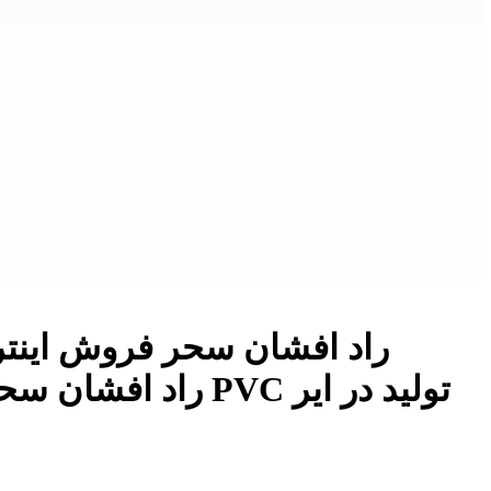
افشان 7x1 راد افشان سحر سایز 1 افشان هادی مسی کلاس 5 استاندارد ملی عایق PVC تولید در ایر