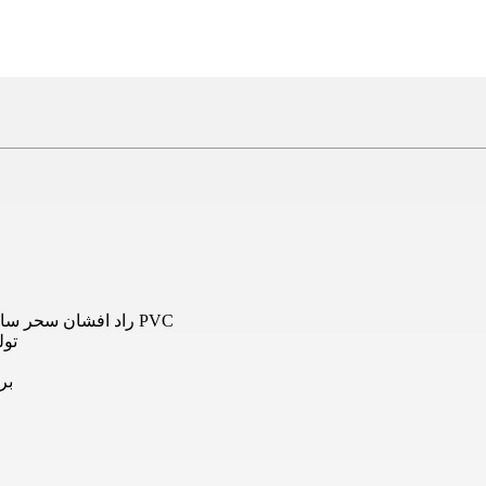
کابل افشان 7x1 راد افشان سحر سایز 1 افشان هادی مسی کلاس 5 استاندارد ملی عایق PVC
تول
بر