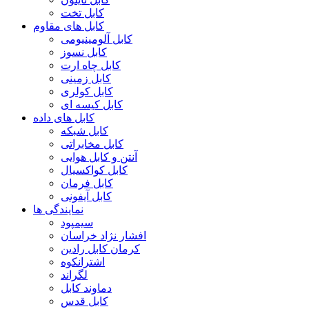
کابل تخت
کابل های مقاوم
کابل آلومینیومی
کابل نسوز
کابل چاه ارت
کابل زمینی
کابل کولری
کابل کیسه ای
کابل های داده
کابل شبکه
کابل مخابراتی
آنتن و کابل هوایی
کابل کواکسیال
کابل فرمان
کابل آیفونی
نمایندگی ها
سیمپود
افشار نژاد خراسان
کرمان کابل رادین
اشترانکوه
لگراند
دماوند کابل
کابل قدس