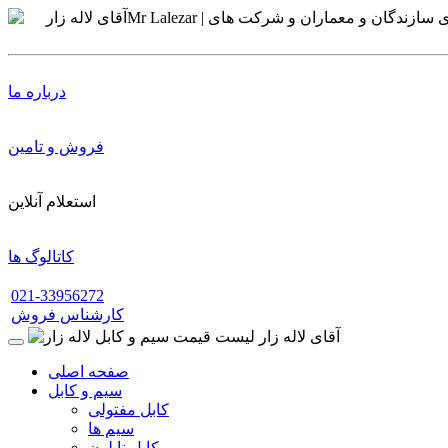
درباره ما
فروش و تامین
استعلام آنلاین
کاتالوگ ها
021-33956272
کارشناس فروش
صفحه اصلی
سیم و کابل
کابل مفتولی
سیم ها
کابل نایلون