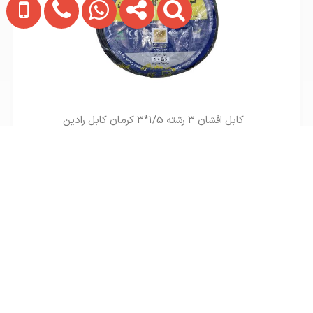
کابل افشان 3 رشته 1/5*3 کرمان کابل رادین
تماس بگیرید