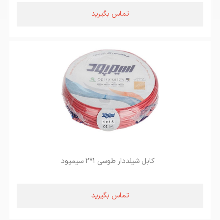
تماس بگیرید
کابل شیلددار طوسی 1*2 سیمپود
تماس بگیرید