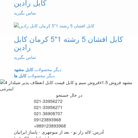
کابل رادین
تماس بگیرید
کابل افشان 5 رشته 1*5 کرمان کابل
رادین
تماس بگیرید
دیگر محصولات
کابل مشهد
دیگر محصولات
کابل ها
در حال جستجو
021-33956272
021-33956271
021-36908707
09123893968
+989123893968
آدرس: لاله زار نو - بعد از منوچهری - پاساژ ایرانیان