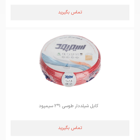
تماس بگیرید
کابل شیلددار طوسی 1*2 سیمپود
تماس بگیرید