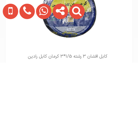
کابل افشان 3 رشته 1/5*3 کرمان کابل رادین
تماس بگیرید