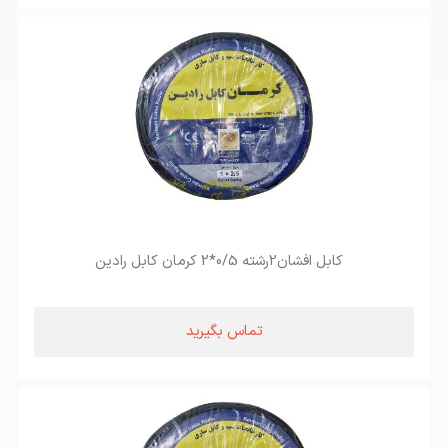
کابل افشان2رشته 0/5*2 کرمان کابل رادین
تماس بگیرید