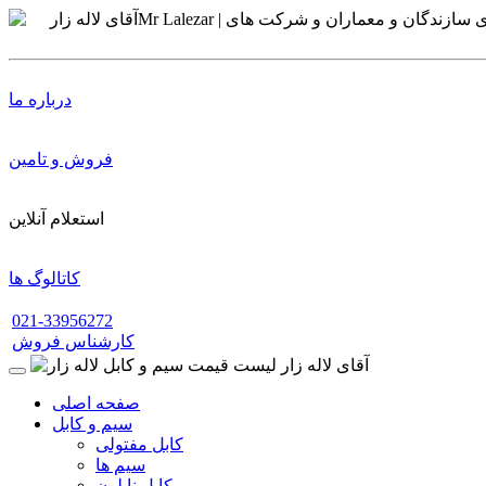
درباره ما
فروش و تامین
استعلام آنلاین
کاتالوگ ها
021-33956272
کارشناس فروش
صفحه اصلی
سیم و کابل
کابل مفتولی
سیم ها
کابل نایلون