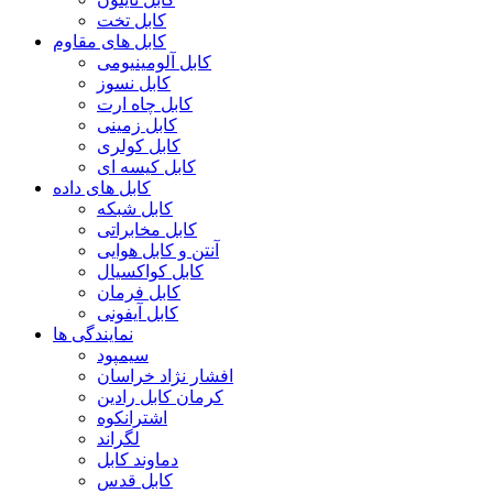
کابل تخت
کابل های مقاوم
کابل آلومینیومی
کابل نسوز
کابل چاه ارت
کابل زمینی
کابل کولری
کابل کیسه ای
کابل های داده
کابل شبکه
کابل مخابراتی
آنتن و کابل هوایی
کابل کواکسیال
کابل فرمان
کابل آیفونی
نمایندگی ها
سیمپود
افشار نژاد خراسان
کرمان کابل رادین
اشترانکوه
لگراند
دماوند کابل
کابل قدس