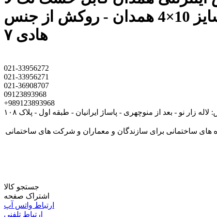
سایز 10×4 همدان - روکش از جنس PVC - استاندارد ایران ISIRI 3569-1 - ماکزیمم دمای کاربری
هادی ۷
021-33956272
021-33956271
021-36908707
09123893968
+989123893968
لاله زار نو - بعد از منوچهری - پاساژ ایرانیان - طبقه اول - پلاک ۱۰۸
کابل پروژه های ساختمانی برای سازندگان و معماران و شرکت های ساختمانی
جستجو کالا
اشتراک صفحه
ارتباط واتس آپ
ارتباط تلفنی