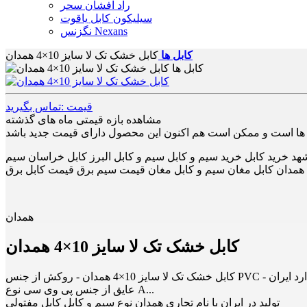
راد افشان سحر
سیلیکون کابل یاقوت
نگزنس Nexans
کابل ها
کابل خشک تک لا سایز 10×4 همدان
قیمت :تماس بگیرید
مشاهده بازه قیمتی ماه های گذشته
د خرید کابل خرید سیم و کابل سیم و کابل البرز کابل خراسان سیم
ل همدان کابل مغان سیم و کابل مغان قیمت سیم برق قیمت کابل برق
همدان
کابل خشک تک لا سایز 10×4 همدان
کابل خشک تک لا سایز 10×4 همدان - روکش از جنس PVC - استاندارد ایران ISIRI 3569-1 - ماکزیمم دمای کاربری هادی ۷۰ درجه سانتی گراد - هادی مس آنیل شده یا آلومینیوم - ولتاژ نامی ۰.۶ تا ۱ کیلو ولت -
عایق از جنس پی وی سی نوع A...
تولید در ایران با نام تجاری همدان نوع سیم و کابل کابل مفتولی