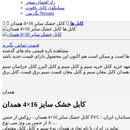
راد افشان سحر
سیلیکون کابل یاقوت
نگزنس Nexans
کابل ها
کابل خشک سایز 16×4 همدان
قیمت :تماس بگیرید
مشاهده بازه قیمتی ماه های گذشته
د خرید کابل خرید سیم و کابل سیم و کابل البرز کابل خراسان سیم
ل همدان کابل مغان سیم و کابل مغان قیمت سیم برق قیمت کابل برق
همدان
کابل خشک سایز 16×4 همدان
کابل خشک سایز 16×4 همدان - روکش از جنس PVC - استاندارد ایران ISIRI 3569-1 - ماکزیمم دمای کاربری هادی ۷۰ درجه سانتی گراد - هادی مس آنیل شده یا آلومینیوم - ولتاژ نامی ۰.۶ تا ۱ کیلو ولت - عایق
از جنس پی وی سی نوع A -...
تولید در ایران با نام تجاری همدان نوع سیم و کابل کابل مفتولی