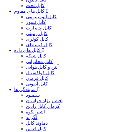
کابل تخت
کابل های مقاوم
کابل آلومینیومی
کابل نسوز
کابل چاه ارت
کابل زمینی
کابل کولری
کابل کیسه ای
کابل های داده
کابل شبکه
کابل مخابراتی
آنتن و کابل هوایی
کابل کواکسیال
کابل فرمان
کابل آیفونی
نمایندگی ها
سیمپود
افشار نژاد خراسان
کرمان کابل رادین
اشترانکوه
لگراند
دماوند کابل
کابل قدس