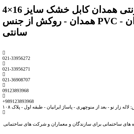
فروش سیم و کابل قیمت کابل خشک سایز 16×4 همدان فروش اینترنتی همدان کابل خشک سایز 16×4
همدان - روکش از جنس PVC - استاندارد ایران ISIRI 3569-1 - ماکزیمم دمای کاربری هادی ۷۰ درجه
سانتی
021-33956272
021-33956271
021-36908707
09123893968
+989123893968
لاله زار نو - بعد از منوچهری - پاساژ ایرانیان - طبقه اول - پلاک ۱۰۸
کابل پروژه های ساختمانی برای سازندگان و معماران و شرکت های ساختمانی