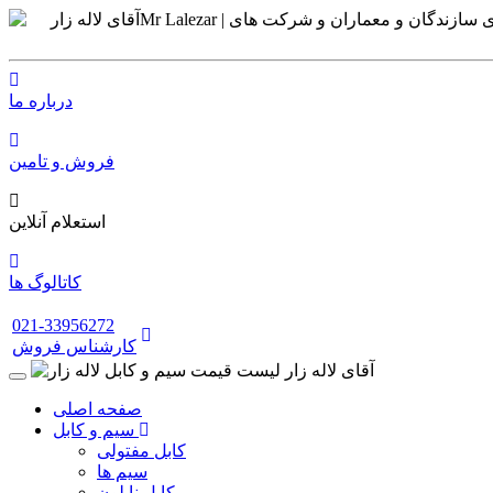
درباره ما
فروش و تامین
استعلام آنلاین
کاتالوگ ها
021-33956272
کارشناس فروش
صفحه اصلی
سیم و کابل
کابل مفتولی
سیم ها
کابل نایلون