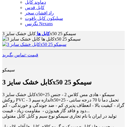
دماوند کابل
کابل قدس
راد افشان سحر
سیلیکون کابل یاقوت
نگزنس Nexans
کابل خشک سایز 3x50 25 سیمکو
کابل ها
قیمت :تماس بگیرید
سیمکو
کابل خشک سایز 3x50 25 سیمکو
کابل خشک سایز 3x50+25 سیمکو - هادی مس کلاس 2 - جنس
روکش PVC - اندازه سیم 3x50+25 - تحمل دما تا 70 درجه سانتی
گراد - کیفیت بالا - انعطاف پذیری کم - ضد جوندگی و خورندگی - کم
دود و فاقد گاز هیدوژن - مقاومت زیاد - قیمت...
تولید در ایران با نام تجاری سیمکو نوع سیم و کابل کابل مفتولی
برچسب ها :
کابل » سیمکو » گروه کالای کابل ها آقای لاله زار