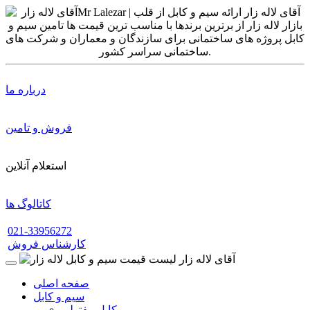
درباره ما
فروش و تامین
استعلام آنلاین
کاتالوگ ها
021-33956272
کارشناس فروش
صفحه اصلی
سیم و کابل
کابل مفتولی