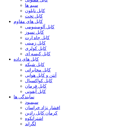
سیم ها
کابل نایلون
کابل تخت
کابل های مقاوم
کابل آلومینیومی
کابل نسوز
کابل چاه ارت
کابل زمینی
کابل کولری
کابل کیسه ای
کابل های داده
کابل شبکه
کابل مخابراتی
آنتن و کابل هوایی
کابل کواکسیال
کابل فرمان
کابل آیفونی
نمایندگی ها
سیمپود
افشار نژاد خراسان
کرمان کابل رادین
اشترانکوه
لگراند