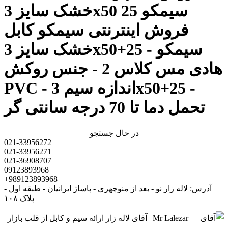
خشک سایز 3x50 25 سیمکو
فروش اینترنتی سیمکو کابل
خشک سایز 3x50+25 سیمکو -
هادی مس کلاس 2 - جنس روکش
PVC - اندازه سیم 3x50+25 -
تحمل دما تا 70 درجه سانتی گر
در حال جستجو
021-33956272
021-33956271
021-36908707
09123893968
+989123893968
آدرس: لاله زار نو - بعد از منوچهری - پاساژ ایرانیان - طبقه اول -
پلاک ۱۰۸
Mr Lalezar | آقای لاله زار ارائه سیم و کابل از قلب بازار