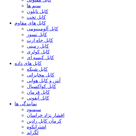
سیم ها
کابل نایلون
کابل تخت
کابل های مقاوم
کابل آلومینیومی
کابل نسوز
کابل چاه ارت
کابل زمینی
کابل کولری
کابل کیسه ای
کابل های داده
کابل شبکه
کابل مخابراتی
آنتن و کابل هوایی
کابل کواکسیال
کابل فرمان
کابل آیفونی
نمایندگی ها
سیمپود
افشار نژاد خراسان
کرمان کابل رادین
اشترانکوه
لگراند