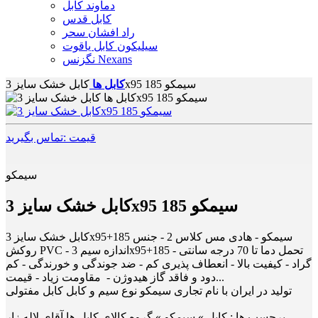
دماوند کابل
کابل قدس
راد افشان سحر
سیلیکون کابل یاقوت
نگزنس Nexans
کابل خشک سایز 3x95 185 سیمکو
کابل ها
قیمت :تماس بگیرید
سیمکو
کابل خشک سایز 3x95 185 سیمکو
کابل خشک سایز 3x95+185 سیمکو - هادی مس کلاس 2 - جنس
روکش PVC - اندازه سیم 3x95+185 - تحمل دما تا 70 درجه سانتی
گراد - کیفیت بالا - انعطاف پذیری کم - ضد جوندگی و خورندگی - کم
دود و فاقد گاز هیدوژن - مقاومت زیاد - قیمت...
تولید در ایران با نام تجاری سیمکو نوع سیم و کابل کابل مفتولی
برچسب ها :
کابل » سیمکو » گروه کالای کابل ها آقای لاله زار