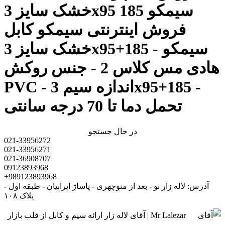
خشک سایز 3x95 185 سیمکو
فروش اینترنتی سیمکو کابل
خشک سایز 3x95+185 سیمکو -
هادی مس کلاس 2 - جنس روکش
PVC - اندازه سیم 3x95+185 -
تحمل دما تا 70 درجه سانتی
در حال جستجو
021-33956272
021-33956271
021-36908707
09123893968
+989123893968
آدرس: لاله زار نو - بعد از منوچهری - پاساژ ایرانیان - طبقه اول -
پلاک ۱۰۸
Mr Lalezar | آقای لاله زار ارائه سیم و کابل از قلب بازار