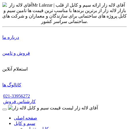
درباره ما
فروش و تامین
استعلام آنلاین
کاتالوگ ها
021-33956272
کارشناس فروش
صفحه اصلی
سیم و کابل
کابل مفتولی