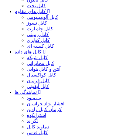
کابل تخت
کابل های مقاوم
کابل آلومینیومی
کابل نسوز
کابل چاه ارت
کابل زمینی
کابل کولری
کابل کیسه ای
کابل های داده
کابل شبکه
کابل مخابراتی
آنتن و کابل هوایی
کابل کواکسیال
کابل فرمان
کابل آیفونی
نمایندگی ها
سیمپود
افشار نژاد خراسان
کرمان کابل رادین
اشترانکوه
لگراند
دماوند کابل
کابل قدس