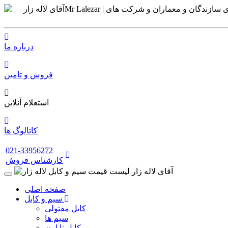
درباره ما
فروش و تامین
استعلام آنلاین
کاتالوگ ها
021-33956272
کارشناس فروش
صفحه اصلی
سیم و کابل
کابل مفتولی
سیم ها
کابل نایلون