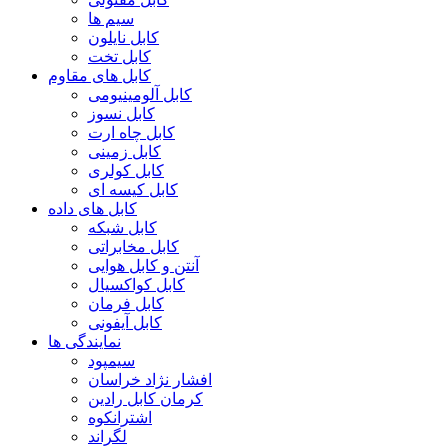
سیم ها
کابل نایلون
کابل تخت
کابل های مقاوم
کابل آلومینیومی
کابل نسوز
کابل چاه ارت
کابل زمینی
کابل کولری
کابل کیسه ای
کابل های داده
کابل شبکه
کابل مخابراتی
آنتن و کابل هوایی
کابل کواکسیال
کابل فرمان
کابل آیفونی
نمایندگی ها
سیمپود
افشار نژاد خراسان
کرمان کابل رادین
اشترانکوه
لگراند