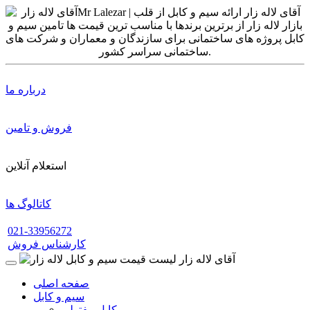
درباره ما
فروش و تامین
استعلام آنلاین
کاتالوگ ها
021-33956272
کارشناس فروش
صفحه اصلی
سیم و کابل
کابل مفتولی