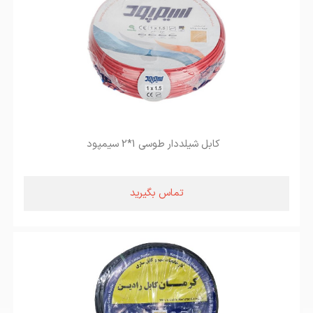
کابل شیلددار طوسی 1*2 سیمپود
تماس بگیرید