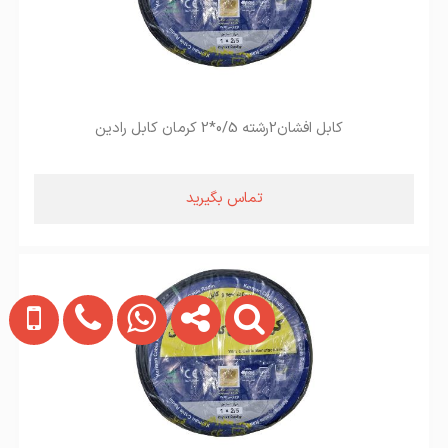
کابل افشان2رشته 0/5*2 کرمان کابل رادین
تماس بگیرید