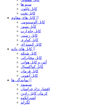
سیم ها
کابل نایلون
کابل تخت
کابل های مقاوم
کابل آلومینیومی
کابل نسوز
کابل چاه ارت
کابل زمینی
کابل کولری
کابل کیسه ای
کابل های داده
کابل شبکه
کابل مخابراتی
آنتن و کابل هوایی
کابل کواکسیال
کابل فرمان
کابل آیفونی
نمایندگی ها
سیمپود
افشار نژاد خراسان
کرمان کابل رادین
اشترانکوه
لگراند