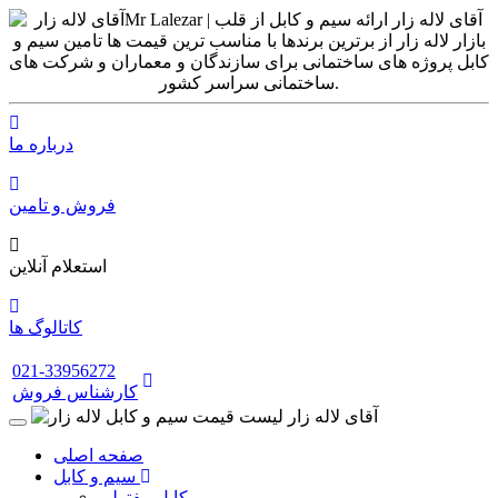
درباره ما
فروش و تامین
استعلام آنلاین
کاتالوگ ها
021-33956272
کارشناس فروش
صفحه اصلی
سیم و کابل
کابل مفتولی