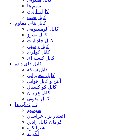
سیم ها
کابل نایلون
کابل تخت
کابل های مقاوم
کابل آلومینیومی
کابل نسوز
کابل چاه ارت
کابل زمینی
کابل کولری
کابل کیسه ای
کابل های داده
کابل شبکه
کابل مخابراتی
آنتن و کابل هوایی
کابل کواکسیال
کابل فرمان
کابل آیفونی
نمایندگی ها
سیمپود
افشار نژاد خراسان
کرمان کابل رادین
اشترانکوه
لگراند