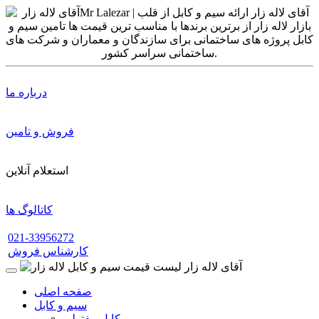
درباره ما
فروش و تامین
استعلام آنلاین
کاتالوگ ها
021-33956272
کارشناس فروش
صفحه اصلی
سیم و کابل
کابل مفتولی