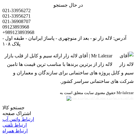
در حال جستجو
021-33956272
021-33956271
021-36908707
09123893968
+989123893968
آدرس: لاله زار نو - بعد از منوچهری - پاساژ ایرانیان - طبقه اول -
پلاک ۱۰۸
Mr Lalezar | آقای لاله زار ارائه سیم و کابل از قلب بازار
لاله زار از برترین برندها با مناسب ترین قیمت ها تامین
سیم و کابل پروژه های ساختمانی برای سازندگان و معماران و
شرکت های ساختمانی سراسر کشور.
حقوق معنوی سایت متعلق است به Mr-lalezar
طراحی وب سایت و سئو
جستجو کالا
اشتراک صفحه
ارتباط واتس آپ
ارتباط تلفنی
ارتباط همراه