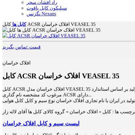
راد افشان سحر
سیلیکون کابل یاقوت
نگزنس Nexans
کابل ACSR افلاک خراسان VEASEL 35
کابل ها
قیمت :تماس بگیرید
افلاک خراسان
کابل ACSR افلاک خراسان VEASEL 35
کابل ACSR افلاک خراسان مدل VEASEL 35 تولید بر اساس استاندارد BS 215 مناسب ترین جایگزین برای کابل های مسی ولتاژ نامی 20 کیلوولت قابل استفاده برای خطوط توزیع برق هوایی تولید با متریال
مرغوب کد مشخصه نام گذاری ACSR دارای...
ولید در ایران با نام تجاری افلاک خراسان نوع سیم و کابل کابل هوایی
رچسب ها :
کابل » افلاک خراسان » گروه کالای کابل ها آقای لاله زار
لیست سیم و کابل افلاک خراسان