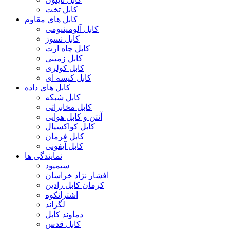
کابل تخت
کابل های مقاوم
کابل آلومینیومی
کابل نسوز
کابل چاه ارت
کابل زمینی
کابل کولری
کابل کیسه ای
کابل های داده
کابل شبکه
کابل مخابراتی
آنتن و کابل هوایی
کابل کواکسیال
کابل فرمان
کابل آیفونی
نمایندگی ها
سیمپود
افشار نژاد خراسان
کرمان کابل رادین
اشترانکوه
لگراند
دماوند کابل
کابل قدس