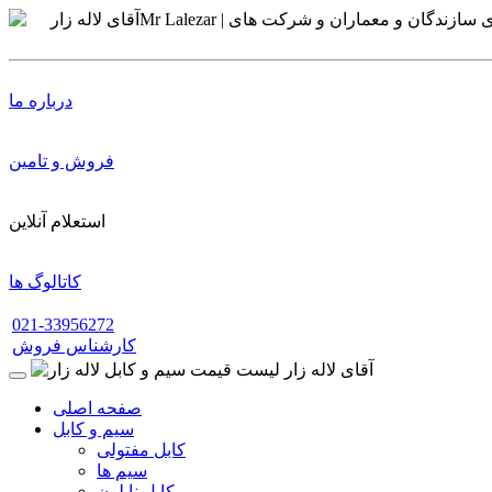
درباره ما
فروش و تامین
استعلام آنلاین
کاتالوگ ها
021-33956272
کارشناس فروش
صفحه اصلی
سیم و کابل
کابل مفتولی
سیم ها
کابل نایلون