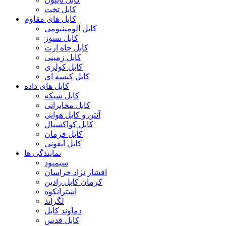
کابل تخت
کابل های مقاوم
کابل آلومینیومی
کابل نسوز
کابل چاه ارت
کابل زمینی
کابل کولری
کابل کیسه ای
کابل های داده
کابل شبکه
کابل مخابراتی
آنتن و کابل هوایی
کابل کواکسیال
کابل فرمان
کابل آیفونی
نمایندگی ها
سیمپود
افشار نژاد خراسان
کرمان کابل رادین
اشترانکوه
لگراند
دماوند کابل
کابل قدس