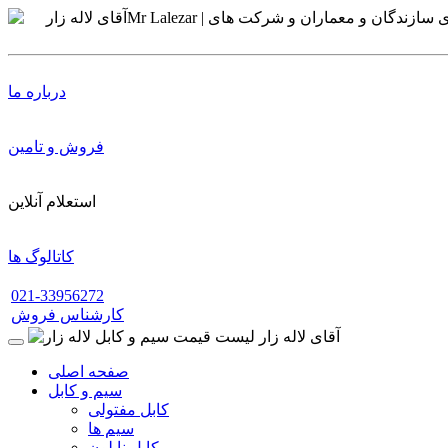
درباره ما
فروش و تامین
استعلام آنلاین
کاتالوگ ها
021-33956272
کارشناس فروش
صفحه اصلی
سیم و کابل
کابل مفتولی
سیم ها
کابل نایلون