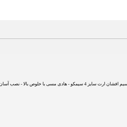
 افشان ارت سایز 4 سیمکو - هادی مسی با خلوص بالا - نصب آسان - سایز 4 - جلوگیری از نشتی جریان و خطر برق گرفتگی - کیفیت بالا