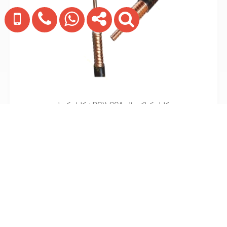
کابل کواکسیال RG11 CCA زرکابل کرمان
تماس بگیرید