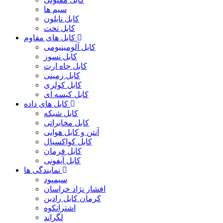
سیم ها
کابل نایلون
کابل تخت
کابل های مقاوم
کابل آلومینیومی
کابل نسوز
کابل چاه ارت
کابل زمینی
کابل کولری
کابل کیسه ای
کابل های داده
کابل شبکه
کابل مخابراتی
آنتن و کابل هوایی
کابل کواکسیال
کابل فرمان
کابل آیفونی
نمایندگی ها
سیمپود
افشار نژاد خراسان
کرمان کابل رادین
اشترانکوه
لگراند