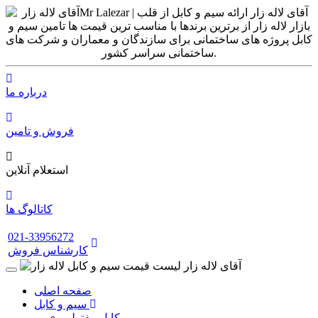
درباره ما
فروش و تامین
استعلام آنلاین
کاتالوگ ها
021-33956272
کارشناس فروش
صفحه اصلی
سیم و کابل
کابل مفتولی