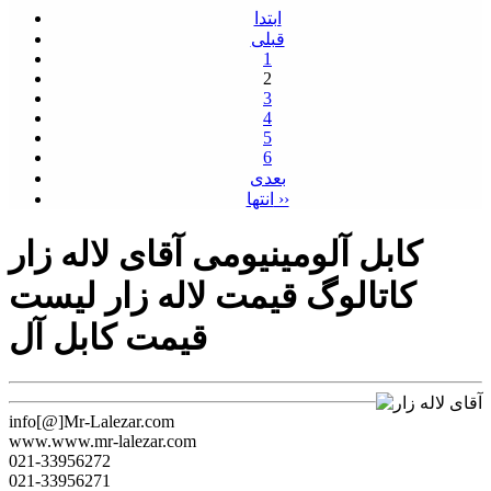
ابتدا
قبلی
1
2
3
4
5
6
بعدی
انتها ››
کابل آلومینیومی آقای لاله زار
کاتالوگ قیمت لاله زار لیست
قیمت کابل آل
info[@]Mr-Lalezar.com
www.www.mr-lalezar.com
021-33956272
021-33956271