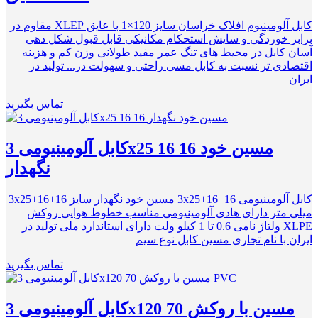
کابل آلومینیوم افلاک خراسان سایز 120×1 با عایق XLEP ﻣﻘﺎﻭم در
برابر ﺧﻮﺭﺩگی و سایش ﺍﺳﺘﺤﻜﺎﻡ مکانیکی ﻗﺎﺑﻞ ﻗﺒﻮﻝ شکل دهی
آسان کابل در محیط های تنگ عمر مفید طولانی وزن کم و هزینه
اقتصادی تر نسبت به کابل مسی راحتی و سهولت در... تولید در
ایران
تماس بگیرید
کابل آلومینیومی 3x25 16 16 مسین خود
نگهدار
کابل آلومینیومی 3x25+16+16 مسین خود نگهدار سایز 16+3x25+16
میلی متر دارای هادی آلومینیومی مناسب خطوط هوایی روکش
XLPE ولتاژ نامی 0.6 تا 1 کیلو ولت دارای استاندارد ملی تولید در
ایران با نام تجاری مسین کابل نوع سیم
تماس بگیرید
کابل آلومینیومی 3x120 70 مسین با روکش