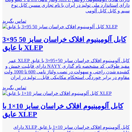
دارای استاندارد ملی تولید در ایران با نام تجاری مسین کابل نوع
سیم و کابل کابل آلومی
تماس بگیرید
کابل آلومینیوم افلاک خراسان سایز 50 95×3
با عایق XLEP
کابل آلومینیوم افلاک خراسان سایز 50+95×3 با عایق XLEP عمر
مفید طولانی کد مشخصه نام گذاری NAYY دارای قابلیت خمش و
کشیده شدن راحتی و سهولت در نصب ولتاژ نامی 600 تا 1000 ولت
ﻣﻘﺎﻭم در برابر ﺧﻮﺭﺩگی ﺍﺳﺘﺤﻜﺎﻡ مکانیکی ﻗﺎﺑﻞ... تولید در ایران
تماس بگیرید
کابل آلومینیوم افلاک خراسان سایز 10×1 با
عایق XLEP
کابل آلومینیوم افلاک خراسان سایز 10×1 با عایق XLEP دارای