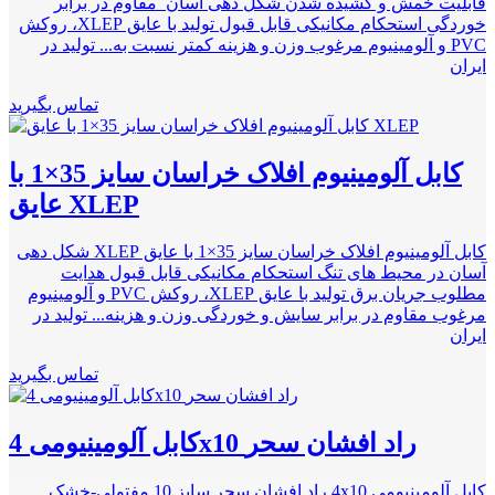
قابلیت خمش و کشیده شدن شکل دهی آسان ﻣﻘﺎﻭم در برابر
ﺧﻮﺭﺩگی ﺍﺳﺘﺤﻜﺎﻡ مکانیکی ﻗﺎﺑﻞ ﻗﺒﻮﻝ تولید با عایق XLEP، روکش
PVC و آلومینیوم مرغوب وزن و هزینه کمتر نسبت به... تولید در
ایران
تماس بگیرید
کابل آلومینیوم افلاک خراسان سایز 35×1 با
عایق XLEP
کابل آلومینیوم افلاک خراسان سایز 35×1 با عایق XLEP شکل دهی
آسان در محیط های تنگ ﺍﺳﺘﺤﻜﺎﻡ مکانیکی ﻗﺎﺑﻞ ﻗﺒﻮﻝ هدایت
مطلوب جریان برق تولید با عایق XLEP، روکش PVC و آلومینیوم
مرغوب ﻣﻘﺎﻭم در برابر سایش و ﺧﻮﺭﺩگی وزن و هزینه... تولید در
ایران
تماس بگیرید
کابل آلومینیومی 4x10 راد افشان سحر
کابل آلومینیومی 4x10 راد افشان سحر سایز 10 مفتولی-خشک