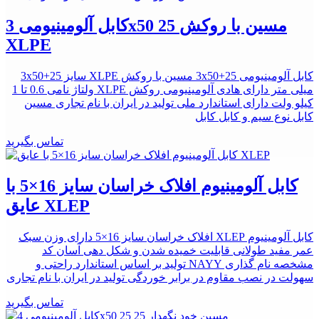
کابل آلومینیومی 3x50 25 مسین با روکش
XLPE
کابل آلومینیومی 3x50+25 مسین با روکش XLPE سایز 3x50+25
میلی متر دارای هادی آلومینیومی روکش XLPE ولتاژ نامی 0.6 تا 1
کیلو ولت دارای استاندارد ملی تولید در ایران با نام تجاری مسین
کابل نوع سیم و کابل کابل
تماس بگیرید
کابل آلومینیوم افلاک خراسان سایز 16×5 با
عایق XLEP
کابل آلومینیوم XLEP افلاک خراسان سایز 16×5 دارای وزن سبک
عمر مفید طولانی قابلیت خمیده شدن و شکل دهی آسان کد
مشخصه نام گذاری NAYY تولید بر اساس استاندارد راحتی و
سهولت در نصب ﻣﻘﺎﻭم در برابر ﺧﻮﺭﺩگی تولید در ایران با نام تجاری
تماس بگیرید