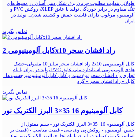
طولانی هدایت مطلوب جریان برق شکل دهی آسان در محیط های
تنگ ﻣﻘﺎﻭم در برابر ﺧﻮﺭﺩگی تولید با عایق XLEP، روکش PVC و
آلومینیوم مرغوب دارای قابلیت خمش و کشیده شدن... تولید در
ایران
تماس بگیرید
کابل آلومینیومی 2x10 راد افشان سحر
کابل آلومینیومی 2x10 راد افشان سحر سایز 10 مفتولی-خشک
هادی آلومینیومی استاندارد ملی عایق PVC تولید در ایران با نام
تجاری راد افشان سحر نوع سیم و کابل کابل آلومینیومیبرچسب ها :
کابل » راد افشان سحر » گرو
تماس بگیرید
کابل آلومینیوم 16 35×3 البرز الکتریک نور
کابل آلومینیوم 16+35×3 البرز الکتریک نور - سیم مفتول از
جنس آلومینیوم - روکش پی وی سی - قیمت مناسب - (قیمت بر
اساس یک متر) تولید در ایران با نام تجاری البرز الکتریک نور نوع