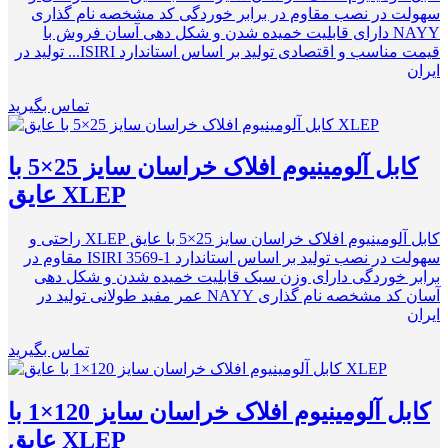
سهولت در نصب ﻣﻘﺎﻭم در برابر ﺧﻮﺭﺩگی کد مشخصه نام گذاری
NAYY دارای قابلیت خمیده شدن و شکل دهی آسان فروش با
قیمت مناسب و اقتصادی تولید بر اساس استاندارد ISIRI... تولید در
ایران
تماس بگیرید
کابل آلومینیوم افلاک خراسان سایز 25×5 با
عایق XLEP
کابل آلومینیوم افلاک خراسان سایز 25×5 با عایق XLEP راحتی و
سهولت در نصب تولید بر اساس استاندارد ISIRI 3569-1 ﻣﻘﺎﻭم در
برابر ﺧﻮﺭﺩگی دارای وزن سبک قابلیت خمیده شدن و شکل دهی
آسان کد مشخصه نام گذاری NAYY عمر مفید طولانی تولید در
ایران
تماس بگیرید
کابل آلومینیوم افلاک خراسان سایز 120×1 با
عایق XLEP