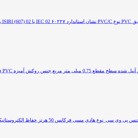
دارای نشان استاندارد ایران و اروپا ولتاژ نامی 0/500