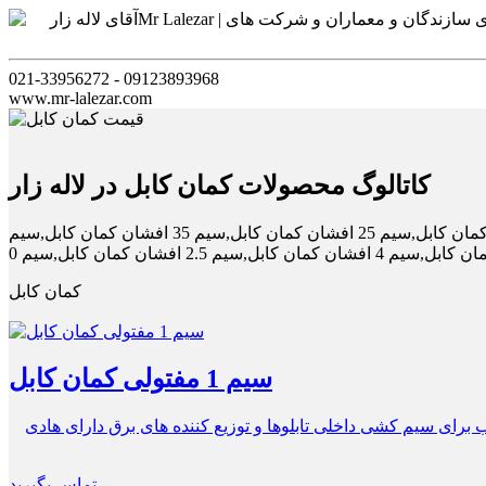
021-33956272 - 09123893968
www.mr-lalezar.com
کاتالوگ محصولات کمان کابل در لاله زار
نمایندگی فروش محصولات کمان کابل در لاله زار فروش اینترنتی و فروش محصولات کمان کابل سیم 16 افشان کمان کابل,سیم 6 افشان کمان کابل,سیم 25 افشان کمان کابل,سیم 35 افشان کمان کابل,سیم
کمان کابل
سیم 1 مفتولی کمان کابل
نشان استاندارد ۶۰۲۲۷ IEC 05 یا ISIRI (607) 05 ولتاژ نامی 300/500 ولت جنس عایق آمیزه PVC از نوع PVC/C مناسب برای سیم کشی داخلی تابلوها و توزیع کننده های برق دارای هادی
تماس بگیرید