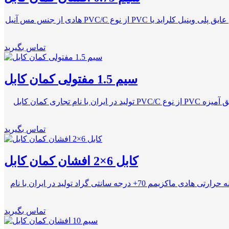
دارای رنگ بندی های متنوع رسانای بالای جریان الکتریکی برق ولتاژ نامی 300/500 ولت نشان استاندارد ۶۰۲۲۷ IEC 06 یا ISIRI (607) 06 نوع عایق پلی وینیل کلراید یا PVC از نوع PVC/C هادی از جنس مس آنیل
تماس بگیرید
سیم 1.5 مفتولی کمان کابل
دارای نشان استاندارد ۶۰۲۲۷ IEC 01 یا ISIRI (607) 01 ولتاژ نامی 450/750 ولت سیم نصب ثابت یا سیم خشک ولتاژ تست 2500 ولت نوع عایق آمیزه PVC از نوع PVC/C تولید در ایران با نام تجاری کمان کابل
تماس بگیرید
کابل 6×2 افشان کمان کابل
جنس عایق PVC نوع هادی افشان دارای استاندارد ایران و جهان فرکانس 50 هرتز سطح مقطع 6 میلی متر مربع جنس هادی مس (CU) دامنه حرارتی هادی ماکزیمم 70+ درجه سانتی گراد تولید در ایران با نام
تماس بگیرید