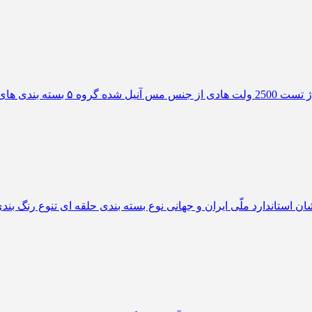
ولتاژ نامی 450/750 ولت تعیین رنگ ه
450/750 ولت نوع عایق آمیزه PVC از نوع PVC/C دارای نشان استاندارد ملّی ایران و جهانی نوع ب