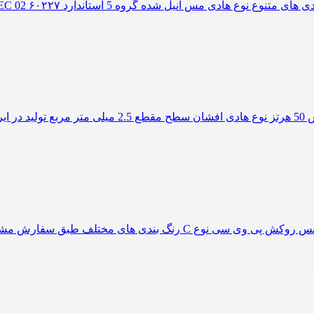
دارای نشان استاندارد ایران و جهان عایق از جنس پی وی س
دارای ولتاژ نامی 450/750 ولت هادی از نوع مس آنیل شده گروه ۵ جنس روکش 